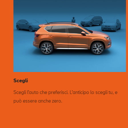
Scegli
Scegli l’auto che preferisci. L’anticipo lo scegli tu, e
può essere anche zero.