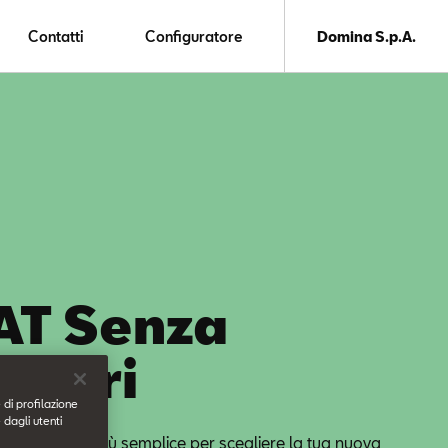
Contatti
Configuratore
Domina S.p.A.
AT Senza
nsieri
 di profilazione
 dagli utenti
ne d’acquisto più semplice per scegliere la tua nuova