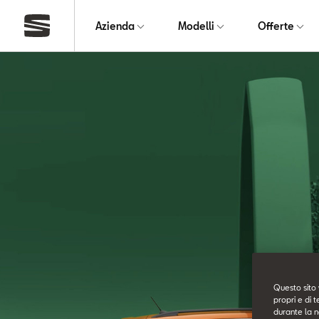
Azienda
Modelli
Offerte
Questo sito 
propri e di t
durante la n