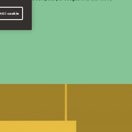
 rinunce.
tti i cookie