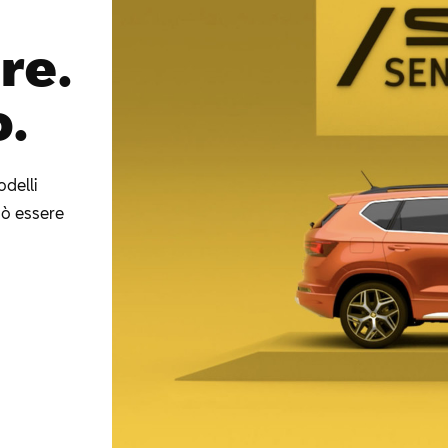
re.
o.
odelli
può essere