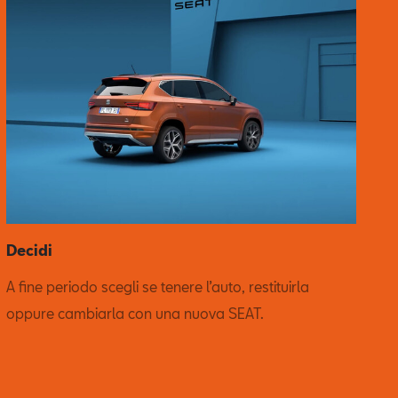
Decidi
A fine periodo scegli se tenere l’auto, restituirla
oppure cambiarla con una nuova SEAT.