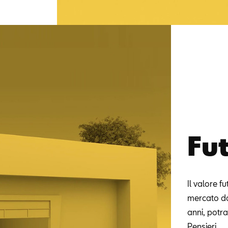
Fu
Il valore f
mercato do
anni, potra
Pensieri.