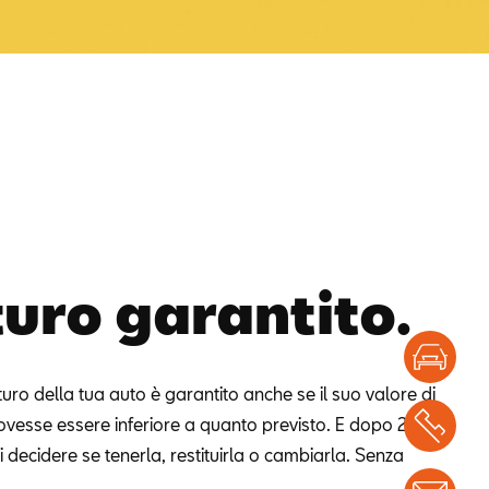
turo garantito.
Test
uturo della tua auto è garantito anche se il suo valore di
vesse essere inferiore a quanto previsto. E dopo 2 o 3
Chi
i decidere se tenerla, restituirla o cambiarla. Senza