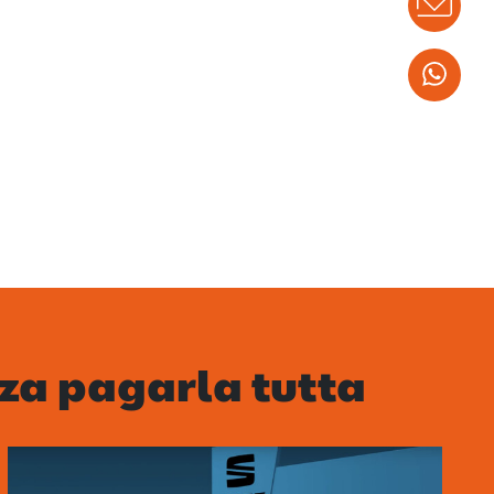
Info
Wha
za pagarla tutta