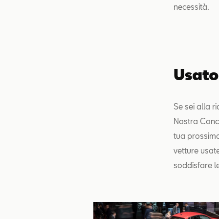
necessità.
Usato
Se sei alla r
Nostra Conce
tua prossima
vetture usat
soddisfare le