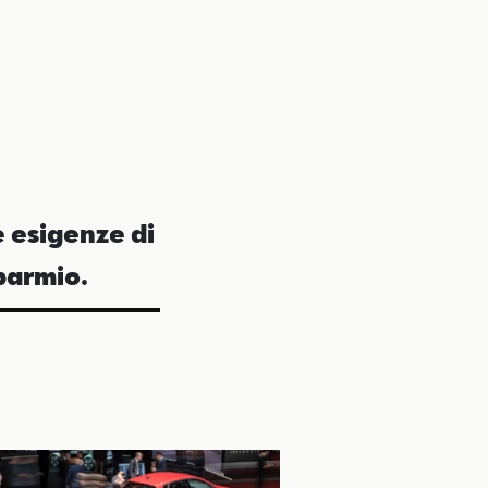
e esigenze di
sparmio.