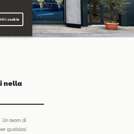
tti i cookie
i nella
i. Un team di
per qualsiasi