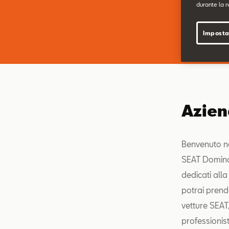
durante la n
Imposta
Azie
Benvenuto ne
SEAT Domina,
dedicati alla
potrai prend
vetture SEAT
professionist