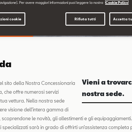
avigazione). Per avere maggiori informazioni puoi leggere la nostra
Cookie Policy
zioni cookie
Rifiuta tutti
Accetta tu
nda
Vieni a trovarc
l sito della Nostra Concessionaria
 che offre numerosi servizi
nostra sede.
 tua vettura. Nella nostra sede
ere visione dell’intera gamma di
, scoprendone le novità, gli allestimenti e gli equipaggiament
i specializzati sarà in grado di offrirti un’assistenza completa 