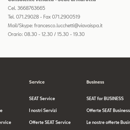
Cel. 3668763665
Tel. 071.29028 - Fax 071.2900519
Mail/Skype: francesco.lucchetti@viavaispa.it
Orario: 08.30 - 12.30 / 15.30 - 19.30
Service
Business
SEAT Service
SEAT for BUSINESS
te
I nostri Servizi
Offerte SEAT Busines
ervice
Offerte SEAT Service
Le nostre offerte Busi