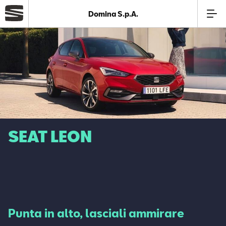
Domina S.p.A.
Azienda
Modelli
Offerte
SEAT LEON
Service
Business
SEAT Usato Certificato
Punta in alto, lasciali ammirare