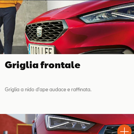
Griglia frontale
Griglia a nido d'ape audace e raffinata.
Test
Chiama
Informaz
WhatsA
Drive