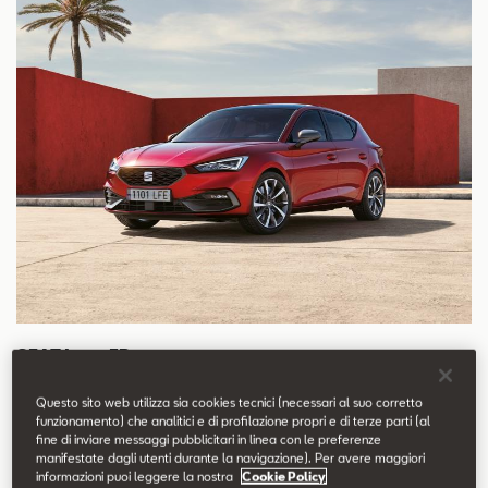
SEAT Leon FR
Il massimo della sportività
Questo sito web utilizza sia cookies tecnici (necessari al suo corretto
funzionamento) che analitici e di profilazione propri e di terze parti (al
fine di inviare messaggi pubblicitari in linea con le preferenze
manifestate dagli utenti durante la navigazione). Per avere maggiori
informazioni puoi leggere la nostra
Cookie Policy