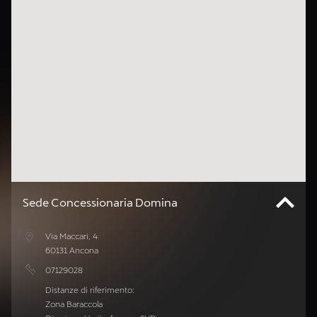
Sede Concessionaria Domina
Via Maccari, 4
60131 Ancona
07129028
Distanze di riferimento:
Zona Baraccola