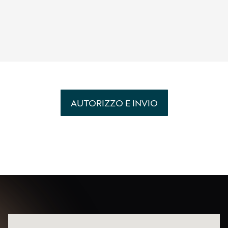
per attività di marketing diretto e indiretto e
ricerche di mercato
per attività di profilazione al fine di migliorare
l’offerta di prodotti e servizi
AUTORIZZO E INVIO