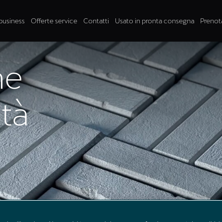
business
Offerte service
Contatti
Usato in pronta consegna
Prenot
ne
ità