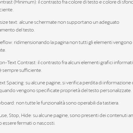
ontrast (Minimum): il contrasto fra colore di testo e colore di sfon
ciente.
Resize text: alcune schermate non supportano un adeguato
amento del testo.
Reflow: ridimensionando la pagina non tutti gli elementi vengono v
te.
on-Text Contrast: il contrasto fra alcuni elementi grafici informativi
̀ sempre sufficiente.
Text Spacing: su alcune pagine, si verifica perdita di informazione 
 quando vengono specificate proprietà del testo personalizzate.
eyboard: non tutte le funzionalità sono operabili da tastiera.
ause, Stop, Hide: su alcune pagine, sono presenti dei contenuti a
essere fermati o nascosti.