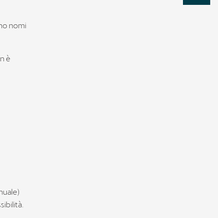
anno nomi
n è
nuale)
ibilità.