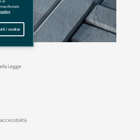
e di
e manifestate
policy
tti i cookie
della Legge
accessibilità