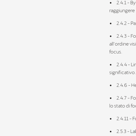
•
2.4.1 - B
raggiungere
•
2.4.2 - P
•
2.4.3 - 
all’ordine vi
focus.
•
2.4.4 - L
significativo
•
2.4.6 - H
•
2.4.7 - F
lo stato di f
•
2.4.11 -
•
2.5.3 - L