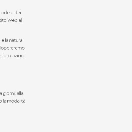
ande o dei
 sito Web al
 e la natura
i adopereremo
 informazioni
giorni, alla
do la modalità