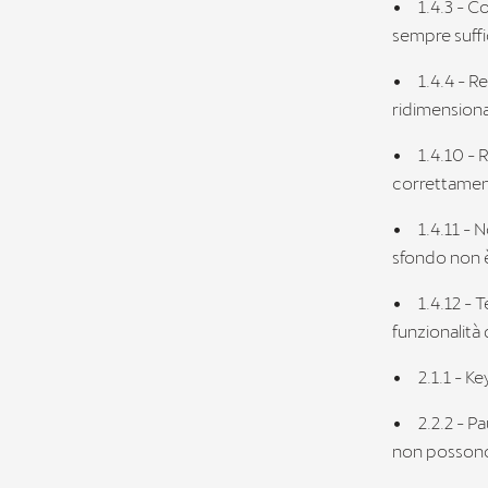
•
1.4.3 - C
sempre suffi
•
1.4.4 - 
ridimension
•
1.4.10 - 
correttamen
•
1.4.11 - N
sfondo non e
•
1.4.12 - 
funzionalità
•
2.1.1 - K
•
2.2.2 - P
non possono 