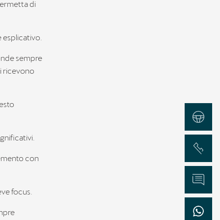
permetta di
 esplicativo.
sponde sempre
li ricevono
testo
Test Drive
gnificativi.
Chiama
elemento con
Informazioni
eve focus.
empre
WhatsApp