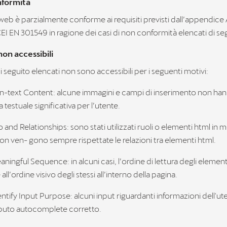
nformità
web è parzialmente conforme ai requisiti previsti dall’appendice 
I EN 301549 in ragione dei casi di non conformità elencati di se
on accessibili
i seguito elencati non sono accessibili per i seguenti motivi:
Non-text Content: alcune immagini e campi di inserimento non ha
a testuale significativa per l’utente.
nfo and Relationships: sono stati utilizzati ruoli o elementi html in
on ven- gono sempre rispettate le relazioni tra elementi html.
eaningful Sequence: in alcuni casi, l’ordine di lettura degli elemen
ll’ordine visivo degli stessi all’interno della pagina.
dentify Input Purpose: alcuni input riguardanti informazioni dell'u
ibuto autocomplete corretto.