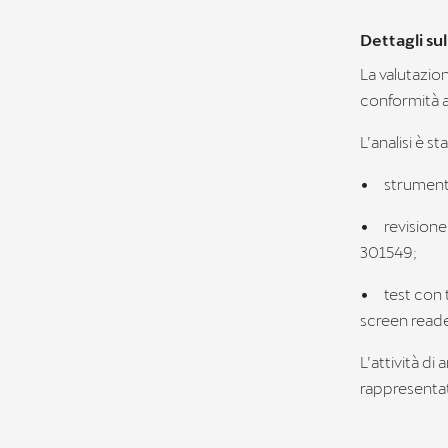
Dettagli su
La valutazio
conformità a
L’analisi è s
•
strumenti
•
revisione
301549;
•
test con 
screen reader
L’attività di 
rappresentati