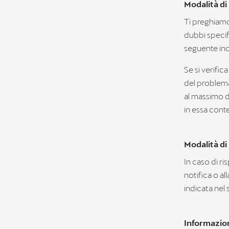
Modalità di
Ti preghiamo
dubbi specifi
seguente ind
Se si verific
del problema
al massimo de
in essa cont
Modalità di 
In caso di ri
notifica o al
indicata nel s
Informazioni