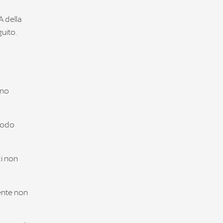
A della
guito.
nno
 modo
ti non
tente non