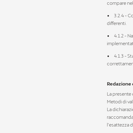
compare nel
•
3.2.4 - C
differenti.
•
4.1.2 - N
implementat
•
4.1.3 - S
correttament
Redazione d
La presente d
Metodi di va
La dichiaraz
raccomandaz
l’esattezza d