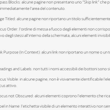
ypass Blocks: alcune pagine non presentano uno “Skip link” che 
 immediatamente l’area del contenuto.
age Titled: alcune pagine non riportano un titolo sufficientemente
Focus Order: l’ordine di messa a fuoco degli elementi non corri
sivo degli stessi all’interno della schermata, alcuni elementi invisibi
ink Purpose (In Context): alcuni link non riportano un nome o un 
.
eadings and Labels: non tutti i nomi accessibili dei bottoni sono si
ocus Visible: in alcune pagine, non è visivamente identificabile l'
ocus attivo.
 Focus not Obscured: alcuni elementi coprono l’elemento che ric
abel in Name: l’etichetta visibile di un elemento interattivo non s