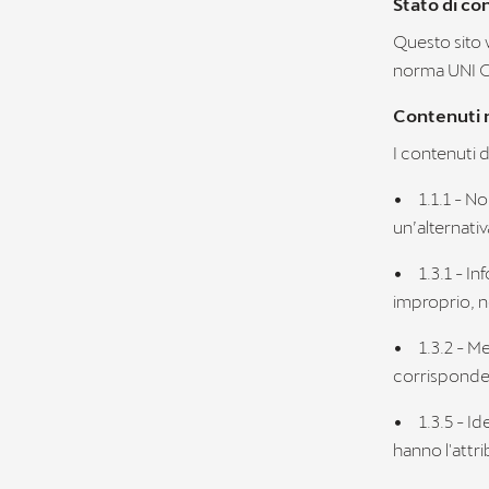
Stato di co
Questo sito 
norma UNI CE
Contenuti n
I contenuti d
•
1.1.1 - 
un’alternativ
•
1.3.1 - I
improprio, n
•
1.3.2 - M
corrisponde a
•
1.3.5 - I
hanno l'attr