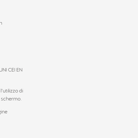
in
 UNI CEI EN
’utilizzo di
di schermo.
gine