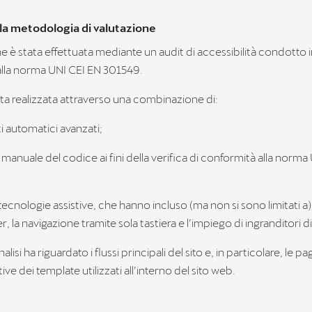
lla metodologia di valutazione
ne è stata effettuata mediante un audit di accessibilità condotto 
lla norma UNI CEI EN 301549.
tata realizzata attraverso una combinazione di:
 automatici avanzati;
 manuale del codice ai fini della verifica di conformità alla norma
tecnologie assistive, che hanno incluso (ma non si sono limitati a) l
, la navigazione tramite sola tastiera e l’impiego di ingranditori 
analisi ha riguardato i flussi principali del sito e, in particolare, le pa
ve dei template utilizzati all’interno del sito web.