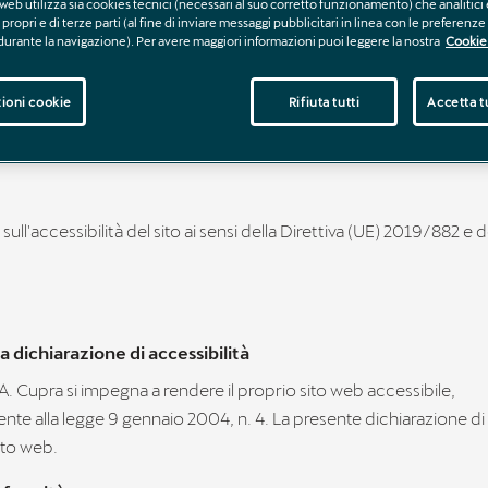
web utilizza sia cookies tecnici (necessari al suo corretto funzionamento) che analitici 
propri e di terze parti (al fine di inviare messaggi pubblicitari in linea con le preferenz
 durante la navigazione). Per avere maggiori informazioni puoi leggere la nostra
Cookie 
ioni cookie
Rifiuta tutti
Accetta tu
sull'accessibilità del sito ai sensi della Direttiva (UE) 2019/882 e 
a dichiarazione di accessibilità
. Cupra si impegna a rendere il proprio sito web accessibile,
e alla legge 9 gennaio 2004, n. 4. La presente dichiarazione di 
sito web.