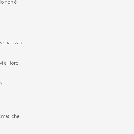
do non è
isualizzati
 e il loro
o
nimati che