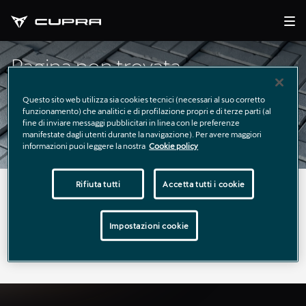
Pagina non trovata
Questo sito web utilizza sia cookies tecnici (necessari al suo corretto
funzionamento) che analitici e di profilazione propri e di terze parti (al
fine di inviare messaggi pubblicitari in linea con le preferenze
manifestate dagli utenti durante la navigazione). Per avere maggiori
informazioni puoi leggere la nostra
Cookie policy
Rifiuta tutti
Accetta tutti i cookie
La pagina richiesta non è stata trovata.
Puoi continuare a esplorare il sito usando il menù di
Impostazioni cookie
navigazione qui sopra.