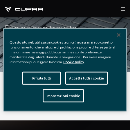
Pagina non trovata
Questo sito web utilizza sia cookies tecnici (necessari al suo corretto
funzionamento) che analitici e di profilazione propri e di terze parti (al
fine di inviare messaggi pubblicitari in linea con le preferenze
manifestate dagli utenti durante la navigazione). Per avere maggiori
informazioni puoi leggere la nostra
Cookie policy
Rifiuta tutti
Accetta tutti i cookie
La pagina richiesta non è stata trovata.
Puoi continuare a esplorare il sito usando il menù di
Impostazioni cookie
navigazione qui sopra.