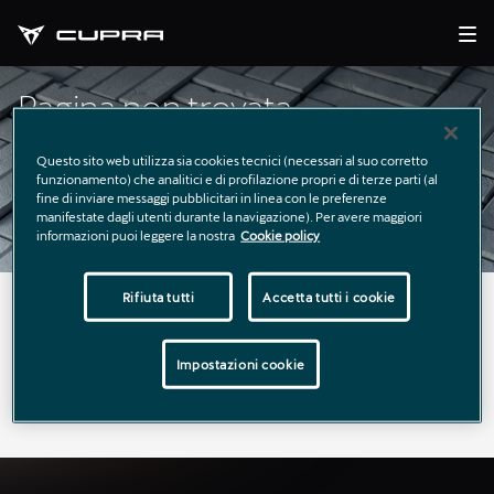
Pagina non trovata
Questo sito web utilizza sia cookies tecnici (necessari al suo corretto
funzionamento) che analitici e di profilazione propri e di terze parti (al
fine di inviare messaggi pubblicitari in linea con le preferenze
manifestate dagli utenti durante la navigazione). Per avere maggiori
informazioni puoi leggere la nostra
Cookie policy
Rifiuta tutti
Accetta tutti i cookie
La pagina richiesta non è stata trovata.
Puoi continuare a esplorare il sito usando il menù di
Impostazioni cookie
navigazione qui sopra.